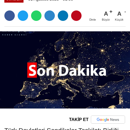
A
A
Büyüt
Küçült
Dinle
TAKİP ET