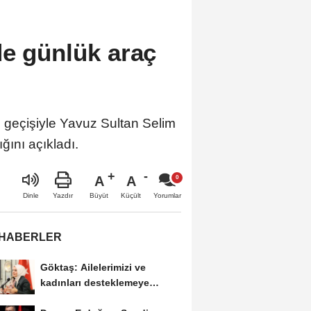
de günlük araç
 geçişiyle Yavuz Sultan Selim
ğını açıkladı.
A
A
Büyüt
Küçült
Dinle
Yazdır
Yorumlar
 HABERLER
Göktaş: Ailelerimizi ve
kadınları desteklemeye
devam edeceğiz