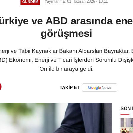
Yayınlanma: 01 Haziran 2026 - 18:11
GÜNDEM
rkiye ve ABD arasında enerj
görüşmesi
nerji ve Tabii Kaynaklar Bakanı Alparslan Bayraktar
ABD) Ekonomi, Enerji ve Ticari İşlerden Sorumlu Dışiş
Orr ile bir araya geldi.
TAKİP ET
SON