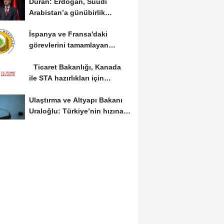
Duran: Erdoğan, Suudi
Arabistan’a günübirlik
çalışma ziyareti...
İspanya ve Fransa'daki
görevlerini tamamlayan
yangın söndürme uçakları...
Ticaret Bakanlığı, Kanada
ile STA hazırlıkları için
görüş...
Ulaştırma ve Altyapı Bakanı
Uraloğlu: Türkiye’nin hızına
hız...