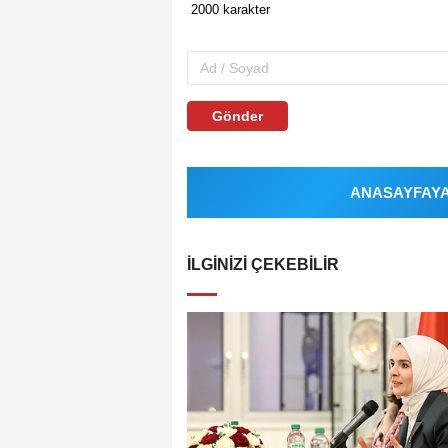
Gönder
ANASAYFAYA 
İLGINIZI ÇEKEBILIR