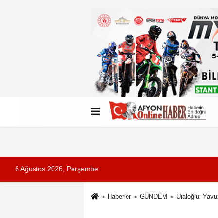
Künye
İletişim
Çerez Politikası
G
6 Ağustos 2026, Perşembe
Haberler
GÜNDEM
Uraloğlu: Yavu