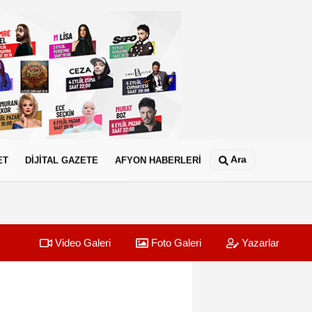
Ara
ET
DİJİTAL GAZETE
AFYON HABERLERİ
Video Galeri
Foto Galeri
Yazarlar