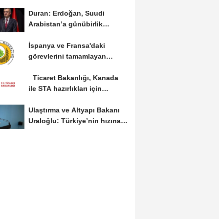
devam edeceğiz
Duran: Erdoğan, Suudi
Arabistan’a günübirlik
çalışma ziyareti...
İspanya ve Fransa'daki
görevlerini tamamlayan
yangın söndürme uçakları...
Ticaret Bakanlığı, Kanada
ile STA hazırlıkları için
görüş...
Ulaştırma ve Altyapı Bakanı
Uraloğlu: Türkiye’nin hızına
hız...