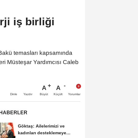
i iş birliği
, Bakü temasları kapsamında
leri Müsteşar Yardımcısı Caleb
A
A
Büyüt
Küçült
Dinle
Yazdır
Yorumlar
 HABERLER
Göktaş: Ailelerimizi ve
kadınları desteklemeye