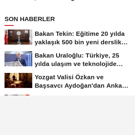
SON HABERLER
Bakan Tekin: Eğitime 20 yılda
yaklaşık 500 bin yeni derslik
kazandırıldı
Bakan Uraloğlu: Türkiye, 25
yılda ulaşım ve teknolojide
kendi hikayesini...
Yozgat Valisi Özkan ve
Başsavcı Aydoğan'dan Ankara
Valisi Canbolat'a...
Bakan Göktaş: Terörsüz
Türkiye, bir iradenin, bir
kararlılığın...
Duran: Mekke Ortak Savunma
Anlaşması bölgesel güvenlik