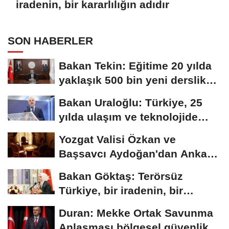
iradenin, bir kararlılığın adıdır
SON HABERLER
Bakan Tekin: Eğitime 20 yılda
yaklaşık 500 bin yeni derslik
kazandırıldı
Bakan Uraloğlu: Türkiye, 25
yılda ulaşım ve teknolojide
kendi hikayesini...
Yozgat Valisi Özkan ve
Başsavcı Aydoğan'dan Ankara
Valisi Canbolat'a...
Bakan Göktaş: Terörsüz
Türkiye, bir iradenin, bir
kararlılığın...
Duran: Mekke Ortak Savunma
Anlaşması bölgesel güvenlik