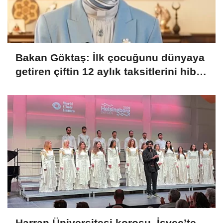
Bakan Göktaş: İlk çocuğunu dünyaya
getiren çiftin 12 aylık taksitlerini hibe
ettik
Harran Üniversitesi korosu, İsveç’te