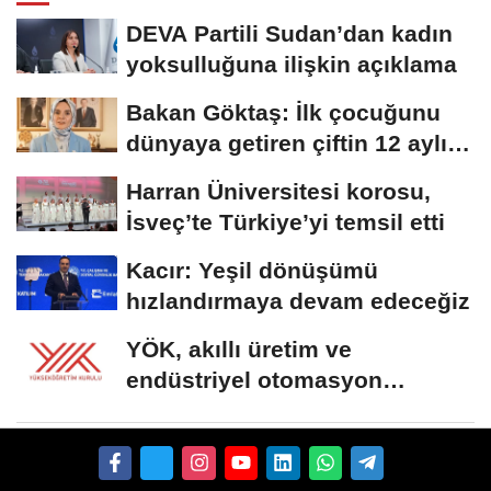
DEVA Partili Sudan’dan kadın
yoksulluğuna ilişkin açıklama
Bakan Göktaş: İlk çocuğunu
dünyaya getiren çiftin 12 aylık
taksitlerini...
Harran Üniversitesi korosu,
İsveç’te Türkiye’yi temsil etti
Kacır: Yeşil dönüşümü
hızlandırmaya devam edeceğiz
YÖK, akıllı üretim ve
endüstriyel otomasyon
alanında yeni ön lisans...