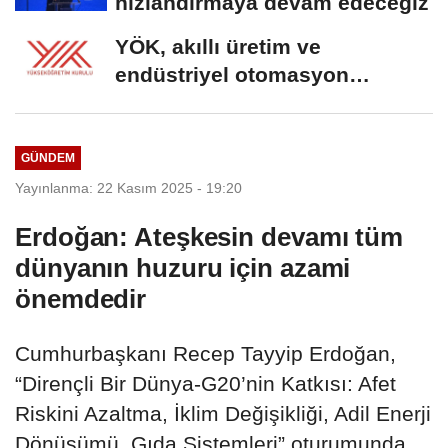
hızlandırmaya devam edeceğiz
YÖK, akıllı üretim ve
endüstriyel otomasyon
alanında yeni ön lisans...
GÜNDEM
Yayınlanma: 22 Kasım 2025 - 19:20
Erdoğan: Ateşkesin devamı tüm
dünyanın huzuru için azami
önemdedir
Cumhurbaşkanı Recep Tayyip Erdoğan,
“Dirençli Bir Dünya-G20’nin Katkısı: Afet
Riskini Azaltma, İklim Değişikliği, Adil Enerji
Dönüşümü, Gıda Sistemleri” oturumunda