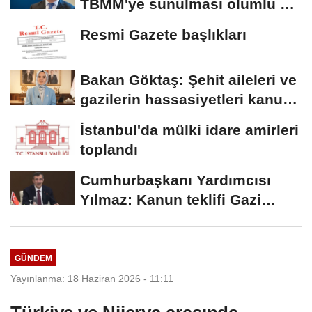
TBMM'ye sunulması olumlu bir
aşama
Resmi Gazete başlıkları
Bakan Göktaş: Şehit aileleri ve
gazilerin hassasiyetleri kanun
teklifinde...
İstanbul'da mülki idare amirleri
toplandı
Cumhurbaşkanı Yardımcısı
Yılmaz: Kanun teklifi Gazi
Meclis'e sunuldu
GÜNDEM
Yayınlanma: 18 Haziran 2026 - 11:11