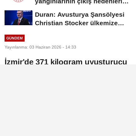
yangınlarının çıkış nedenleri
ve...
Duran: Avusturya Şansölyesi
Christian Stocker ülkemize
ziyaret gerçekleştirecektir
GÜNDEM
Yayınlanma: 03 Haziran 2026 - 14:33
İzmir'de 371 kilogram uyuşturucu
ele geçirildi
İzmir’de uyuşturucu madde ticaretine
yönelik düzenlenen operasyonda 371
kilogram skunk/esrar ele geçirilirken, 1
şüpheli gözaltına alındı.
03 Haziran 2026 - 14:33
GÜNDEM