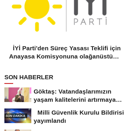
İYİ Parti'den Süreç Yasası Teklifi için
Anayasa Komisyonuna olağanüstü
toplantı çağrısı
SON HABERLER
Göktaş: Vatandaşlarımızın
yaşam kalitelerini artırmaya
devam edeceğiz
Milli Güvenlik Kurulu Bildirisi
yayımlandı