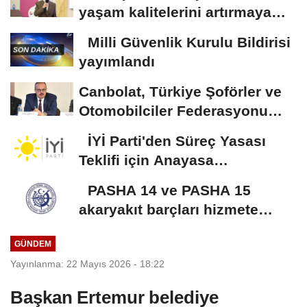
yaşam kalitelerini artırmaya
devam edeceğiz
Milli Güvenlik Kurulu Bildirisi
yayımlandı
Canbolat, Türkiye Şoförler ve
Otomobilciler Federasyonu
Başkanı Yiğiner...
İYİ Parti'den Süreç Yasası
Teklifi için Anayasa
Komisyonuna olağanüstü...
PASHA 14 ve PASHA 15
akaryakıt barçları hizmete
alındı
GÜNDEM
Yayınlanma: 22 Mayıs 2026 - 18:22
Başkan Ertemur belediye