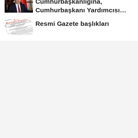
Cumhurbaşkanlığına,
Cumhurbaşkanı Yardımcısı
Yılmaz vekalet...
Resmi Gazete başlıkları
AFAD ile Gaziantep
Büyükşehir Belediyesi
arasında Deprem Müzesi...
Göktaş: Ailelerimizi ve
kadınları desteklemeye devam
edeceğiz
GÜNDEM
Yayınlanma: 04 Temmuz 2026 - 00:22
OECD İstanbul Merkezi protokolü
onaylandı