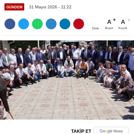
31 Mayıs 2026 - 11:22
GÜNDEM
A
A
Büyüt
Küçült
Dinle
TAKİP ET