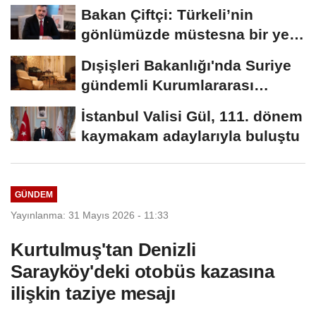
Bakan Çiftçi: Türkeli’nin
gönlümüzde müstesna bir yeri
var
Dışişleri Bakanlığı'nda Suriye
gündemli Kurumlararası
Eşgüdüm...
İstanbul Valisi Gül, 111. dönem
kaymakam adaylarıyla buluştu
GÜNDEM
Yayınlanma: 31 Mayıs 2026 - 11:33
Kurtulmuş'tan Denizli
Sarayköy'deki otobüs kazasına
ilişkin taziye mesajı