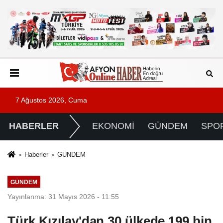
7 Ağustos 2026, Cuma
HABERLER
EKONOMİ
GÜNDEM
SPO
Haberler
GÜNDEM
GÜNDEM
Yayınlanma: 31 Mayıs 2026 - 11:55
Türk Kızılay'dan 30 ülkede 199 bin