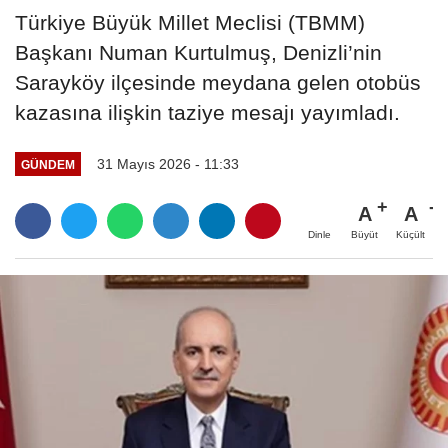
Türkiye Büyük Millet Meclisi (TBMM)
Başkanı Numan Kurtulmuş, Denizli’nin
Sarayköy ilçesinde meydana gelen otobüs
kazasına ilişkin taziye mesajı yayımladı.
31 Mayıs 2026 - 11:33
GÜNDEM
A
A
Büyüt
Küçült
Dinle