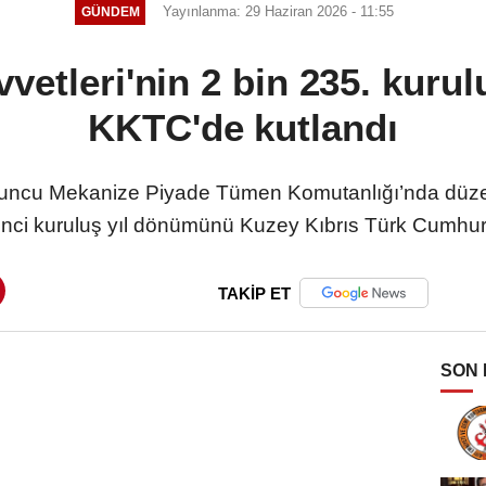
Yayınlanma: 29 Haziran 2026 - 11:55
GÜNDEM
vetleri'nin 2 bin 235. kuru
KKTC'de kutlandı
9’uncu Mekanize Piyade Tümen Komutanlığı’nda düz
’inci kuruluş yıl dönümünü Kuzey Kıbrıs Türk Cumhur
TAKİP ET
SON