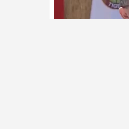
Tarım ve Orman Bakanı Yumaklı
politikalarına ilişkin değerlendi
geçildiğini vurguladı.
Yumaklı konuşmasında, “Hayvancı
katedildi. 2002’den bu yıla kadar