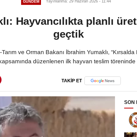
Yayınlanma: 29 Haziran 2026 - 11:44
GÜNDEM
ı: Hayvancılıkta planlı ür
geçtik
)-Tarım ve Orman Bakanı İbrahim Yumaklı, “Kırsald
 kapsamında düzenlenen ilk hayvan teslim töreninde
TAKİP ET
SON