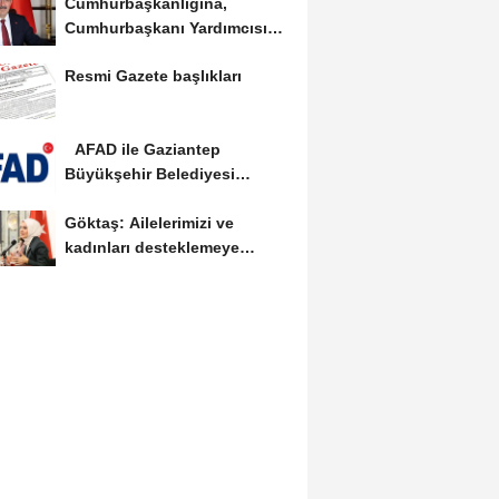
Cumhurbaşkanlığına,
Cumhurbaşkanı Yardımcısı
Yılmaz vekalet...
Resmi Gazete başlıkları
AFAD ile Gaziantep
Büyükşehir Belediyesi
arasında Deprem Müzesi...
Göktaş: Ailelerimizi ve
kadınları desteklemeye
devam edeceğiz