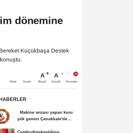
etim dönemine
a Bereket Küçükbaşa Destek
 konuştu.
A
A
Büyüt
Küçült
Dinle
Yazdır
Yorumlar
 HABERLER
Makine arızası yapan kuru
yük gemisi Çanakkale'de
güvenli bölgeye...
Cumhurbaşkanlığına,