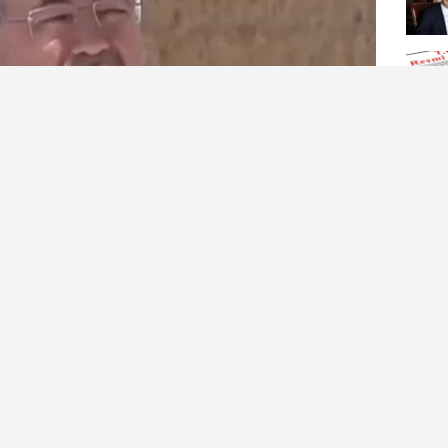
, törende yaptığı konuşmada hayvancılık
rmelerde bulunarak, planlı üretim dönemine
lıkla ilgili gerçekten çok büyük mesafeler
 hayvancılığa verilen destek miktarı yaklaşık