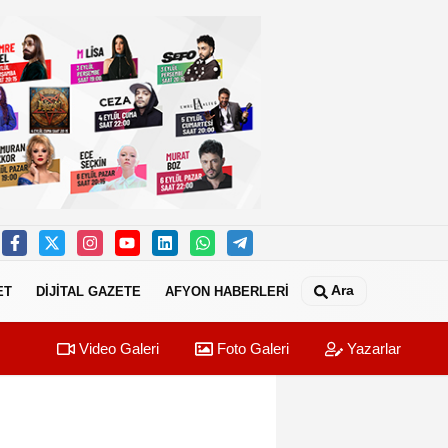
Ara
ET
DİJİTAL GAZETE
AFYON HABERLERİ
Video Galeri
Foto Galeri
Yazarlar