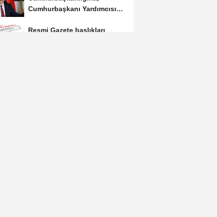
Cumhurbaşkanı Yardımcısı
Yılmaz vekalet...
Resmi Gazete başlıkları
AFAD ile Gaziantep
Büyükşehir Belediyesi
arasında Deprem Müzesi...
Göktaş: Ailelerimizi ve
kadınları desteklemeye
devam edeceğiz