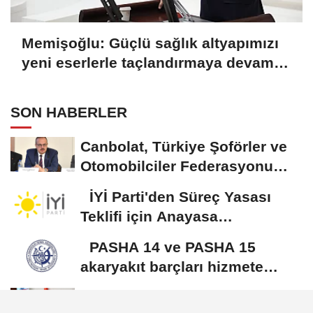
Memişoğlu: Güçlü sağlık altyapımızı
yeni eserlerle taçlandırmaya devam
ediyoruz
SON HABERLER
Canbolat, Türkiye Şoförler ve
Otomobilciler Federasyonu
Başkanı Yiğiner...
İYİ Parti'den Süreç Yasası
Teklifi için Anayasa
Komisyonuna olağanüstü...
PASHA 14 ve PASHA 15
akaryakıt barçları hizmete
alındı
Memişoğlu: Güçlü sağlık