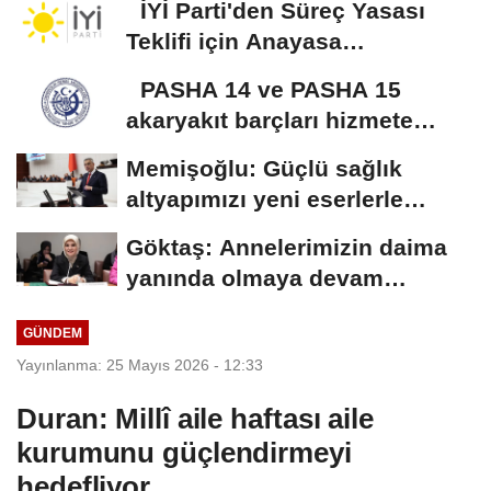
İYİ Parti'den Süreç Yasası
Teklifi için Anayasa
Komisyonuna olağanüstü...
PASHA 14 ve PASHA 15
akaryakıt barçları hizmete
alındı
Memişoğlu: Güçlü sağlık
altyapımızı yeni eserlerle
taçlandırmaya...
Göktaş: Annelerimizin daima
yanında olmaya devam
edeceğiz
GÜNDEM
Yayınlanma: 25 Mayıs 2026 - 12:33
Duran: Millî aile haftası aile
kurumunu güçlendirmeyi
hedefliyor