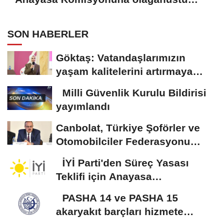
toplantı çağrısı
SON HABERLER
Göktaş: Vatandaşlarımızın
yaşam kalitelerini artırmaya
devam edeceğiz
Milli Güvenlik Kurulu Bildirisi
yayımlandı
Canbolat, Türkiye Şoförler ve
Otomobilciler Federasyonu
Başkanı Yiğiner...
İYİ Parti'den Süreç Yasası
Teklifi için Anayasa
Komisyonuna olağanüstü...
PASHA 14 ve PASHA 15
akaryakıt barçları hizmete