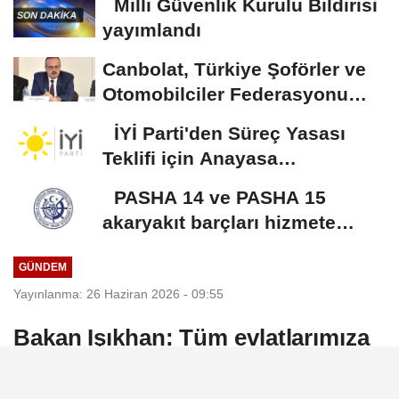
Milli Güvenlik Kurulu Bildirisi
yayımlandı
Canbolat, Türkiye Şoförler ve
Otomobilciler Federasyonu
Başkanı Yiğiner...
İYİ Parti'den Süreç Yasası
Teklifi için Anayasa
Komisyonuna olağanüstü...
PASHA 14 ve PASHA 15
akaryakıt barçları hizmete
alındı
GÜNDEM
Yayınlanma: 26 Haziran 2026 - 09:55
Bakan Işıkhan: Tüm evlatlarımıza
iyi tatiller diliyorum