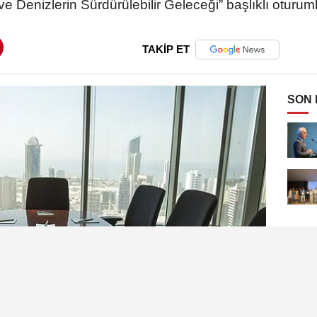
e Denizlerin Sürdürülebilir Geleceği” başlıklı oturuml
TAKİP ET
SON