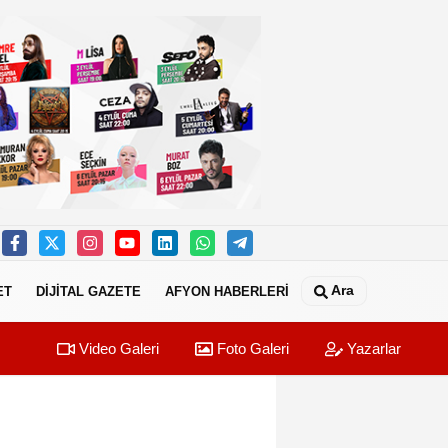
Ara
ET
DİJİTAL GAZETE
AFYON HABERLERİ
Video Galeri
Foto Galeri
Yazarlar