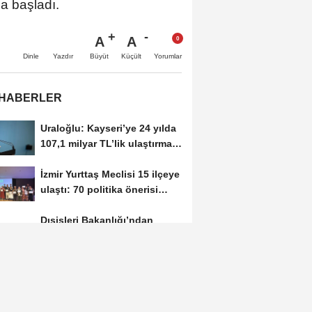
a başladı.
A
A
Büyüt
Küçült
Dinle
Yazdır
Yorumlar
 HABERLER
Uraloğlu: Kayseri’ye 24 yılda
107,1 milyar TL’lik ulaştırma
ve...
İzmir Yurttaş Meclisi 15 ilçeye
ulaştı: 70 politika önerisi
kabul...
Dışişleri Bakanlığı’ndan
ASEAN’ın 59. kuruluş yıl
dönümüne...
“Terörsüz Türkiye” yasa
teklifi Adalet Komisyonu’nda
kabul edildi
Ticaret Bakanlığı: