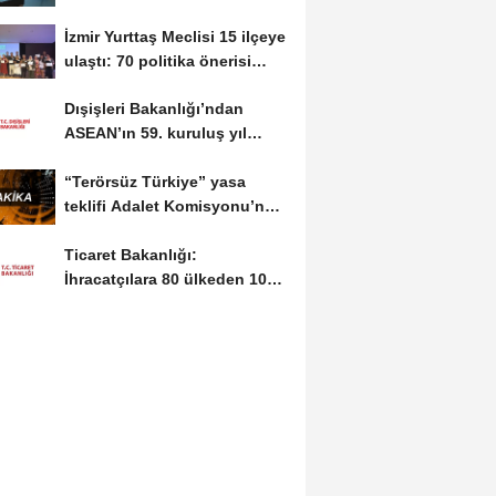
ve...
İzmir Yurttaş Meclisi 15 ilçeye
ulaştı: 70 politika önerisi
kabul...
Dışişleri Bakanlığı’ndan
ASEAN’ın 59. kuruluş yıl
dönümüne...
“Terörsüz Türkiye” yasa
teklifi Adalet Komisyonu’nda
kabul edildi
Ticaret Bakanlığı:
İhracatçılara 80 ülkeden 107
sektörel pazar...