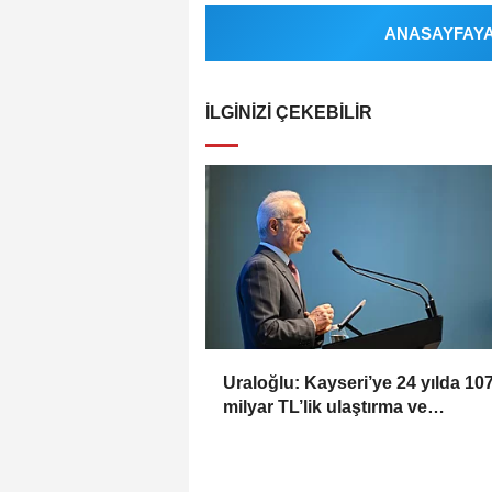
ANASAYFAYA 
İLGINIZI ÇEKEBILIR
Uraloğlu: Kayseri’ye 24 yılda 10
milyar TL’lik ulaştırma ve
haberleşme yatırımı