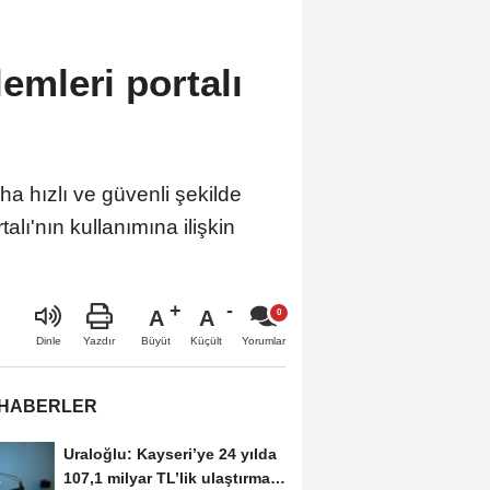
lemleri portalı
aha hızlı ve güvenli şekilde
lı'nın kullanımına ilişkin
A
A
Büyüt
Küçült
Dinle
Yazdır
Yorumlar
 HABERLER
Uraloğlu: Kayseri’ye 24 yılda
107,1 milyar TL’lik ulaştırma