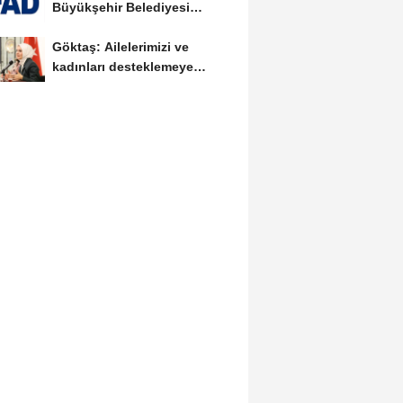
Büyükşehir Belediyesi
arasında Deprem Müzesi...
Göktaş: Ailelerimizi ve
kadınları desteklemeye
devam edeceğiz