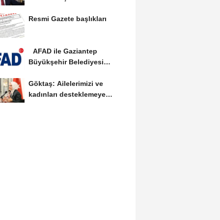
Yılmaz vekalet...
Resmi Gazete başlıkları
AFAD ile Gaziantep
Büyükşehir Belediyesi
arasında Deprem Müzesi...
Göktaş: Ailelerimizi ve
kadınları desteklemeye
devam edeceğiz