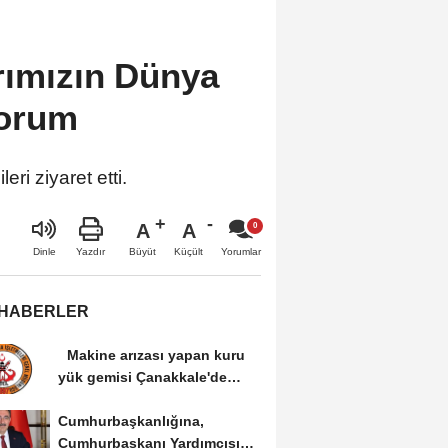
rımızın Dünya
yorum
ri ziyaret etti.
A
A
Büyüt
Küçült
Dinle
Yazdır
Yorumlar
 HABERLER
Makine arızası yapan kuru
yük gemisi Çanakkale'de
güvenli bölgeye...
Cumhurbaşkanlığına,
Cumhurbaşkanı Yardımcısı