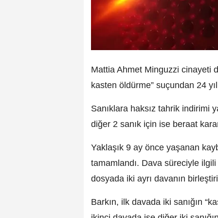
Mattia Ahmet Minguzzi cinayeti 
kasten öldürme” suçundan 24 yıl 
Sanıklara haksız tahrik indirimi y
diğer 2 sanık için ise beraat karar
Yaklaşık 9 ay önce yaşanan kay
tamamlandı. Dava süreciyle ilgil
dosyada iki ayrı davanın birleştirild
Barkın, ilk davada iki sanığın “
ikinci davada ise diğer iki sanı