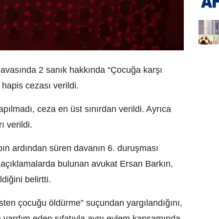
davasında 2 sanık hakkında “Çocuğa karşı
hapis cezası verildi.
apılmadı, ceza en üst sınırdan verildi. Ayrıca
ı verildi.
bın ardından süren davanın 6. duruşması
i açıklamalarda bulunan avukat Ersan Barkın,
iğini belirtti.
kasten çocuğu öldürme” suçundan yargılandığını,
ğın yardım eden sıfatıyla aynı eylem kapsamında