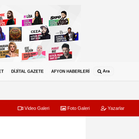
Ara
ET
DİJİTAL GAZETE
AFYON HABERLERİ
Video Galeri
Foto Galeri
Yazarlar