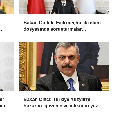
Bakan Gürlek: Faili meçhul iki ölüm
dosyasında soruşturmalar
derinleştirildi
ir
Bakan Çiftçi: Türkiye Yüzyılı’nı
nin
huzurun, güvenin ve istikrarın yüzyılı
yapacağız