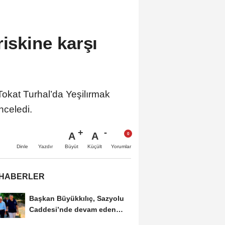
riskine karşı
okat Turhal’da Yeşilırmak
nceledi.
A
A
Büyüt
Küçült
Dinle
Yazdır
Yorumlar
 HABERLER
Başkan Büyükkılıç, Sazyolu
Caddesi’nde devam eden
sıcak asfalt...