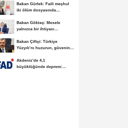
Bakan Gürlek: Faili meçhul
iki ölüm dosyasında
soruşturmalar derinleştirildi
Bakan Göktaş: Mesele
yalnızca bir ihtiyacı
karşılamak değil, bir...
Bakan Çiftçi: Türkiye
Yüzyılı’nı huzurun, güvenin
ve istikrarın...
Akdeniz’de 4,1
büyüklüğünde deprem:
AFAD’dan ön
değerlendirme...