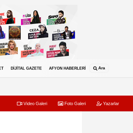
Ara
ET
DİJİTAL GAZETE
AFYON HABERLERİ
Video Galeri
Foto Galeri
Yazarlar