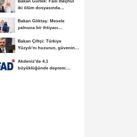
Bakan Gürlek: Faili meçhul
iki ölüm dosyasında
soruşturmalar derinleştirildi
Bakan Göktaş: Mesele
yalnızca bir ihtiyacı
karşılamak değil, bir...
Bakan Çiftçi: Türkiye
Yüzyılı’nı huzurun, güvenin
ve istikrarın...
Akdeniz’de 4,1
büyüklüğünde deprem:
AFAD’dan ön
değerlendirme...