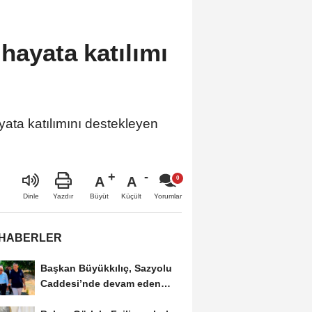
 hayata katılımı
ayata katılımını destekleyen
A
A
Büyüt
Küçült
Dinle
Yazdır
Yorumlar
 HABERLER
Başkan Büyükkılıç, Sazyolu
Caddesi’nde devam eden
sıcak asfalt...