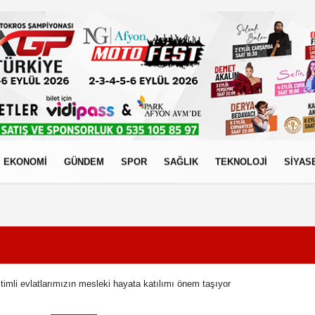
EKONOMİ
GÜNDEM
SPOR
SAĞLIK
TEKNOLOJİ
SİYAS
izlilik İlkeleri
itimli evlatlarımızın mesleki hayata katılımı önem taşıyor