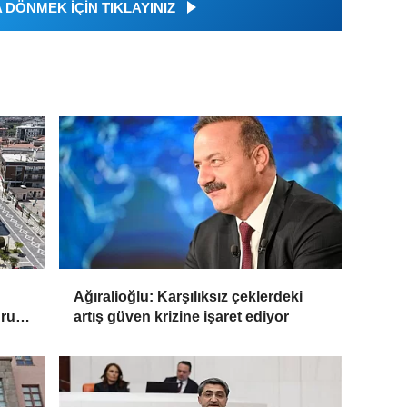
DÖNMEK İÇİN TIKLAYINIZ
Ağıralioğlu: Karşılıksız çeklerdeki
uru
artış güven krizine işaret ediyor