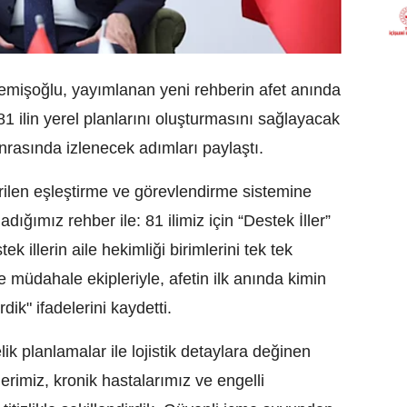
emişoğlu, yayımlanan yeni rehberin afet anında
81 ilin yerel planlarını oluşturmasını sağlayacak
nrasında izlenecek adımları paylaştı.
len eşleştirme ve görevlendirme sistemine
ığımız rehber ile: 81 ilimiz için “Destek İller”
ek illerin aile hekimliği birimlerini tek tek
ve müdahale ekipleriyle, afetin ilk anında kimin
ik" ifadelerini kaydetti.
lik planlamalar ile lojistik detaylara değinen
rimiz, kronik hastalarımız ve engelli