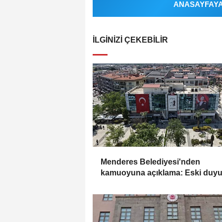
ANASAYFAYA 
İLGINIZI ÇEKEBILIR
Menderes Belediyesi'nden
kamuoyuna açıklama: Eski duy
yeni soruşturmayla ilgili değil