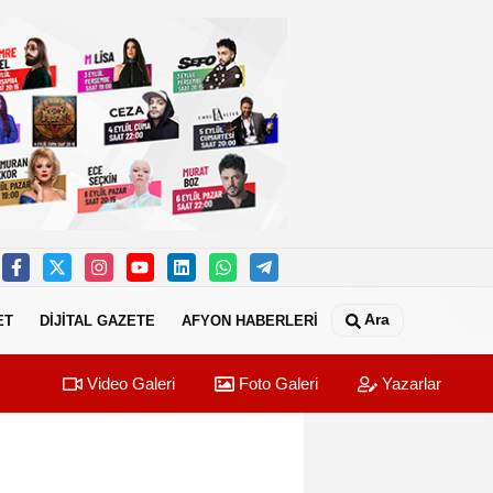
Ara
ET
DİJİTAL GAZETE
AFYON HABERLERİ
Video Galeri
Foto Galeri
Yazarlar