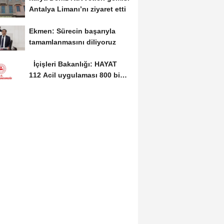
Antalya Limanı’nı ziyaret etti
Ekmen: Sürecin başarıyla
tamamlanmasını diliyoruz
İçişleri Bakanlığı: HAYAT
112 Acil uygulaması 800 bin
indirmeyi...