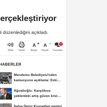
erçekleştiriyor
 düzenlediğini açıkladı.
A
A
Büyüt
Küçült
Dinle
Yazdır
Yorumlar
 HABERLER
Menderes Belediyesi'nden
kamuoyuna açıklama: Eski
duyuru yeni soruşturmayla...
Ağıralioğlu: Karşılıksız
çeklerdeki artış güven krizine
işaret...
İtalya Deniz Kuvvetleri gemisi