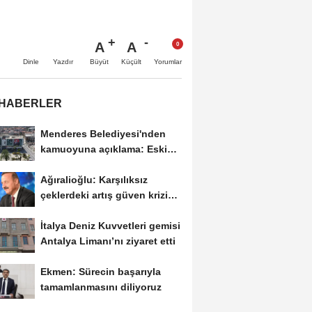
A
A
Büyüt
Küçült
Dinle
Yazdır
Yorumlar
 HABERLER
Menderes Belediyesi'nden
kamuoyuna açıklama: Eski
duyuru yeni soruşturmayla...
Ağıralioğlu: Karşılıksız
çeklerdeki artış güven krizine
işaret...
İtalya Deniz Kuvvetleri gemisi
Antalya Limanı’nı ziyaret etti
Ekmen: Sürecin başarıyla
tamamlanmasını diliyoruz