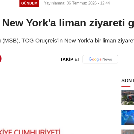
Yayınlanma: 06 Temmuz 2026 - 12:44
GÜNDEM
New York'a liman ziyareti g
 (MSB), TCG Oruçreis’in New York’a bir liman ziyareti
TAKİP ET
SON