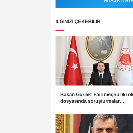
ANASAYFAYA 
İLGINIZI ÇEKEBILIR
Bakan Gürlek: Faili meçhul iki ö
dosyasında soruşturmalar
derinleştirildi