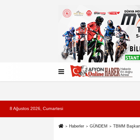
Künye
İletişim
Çerez Politikası
G
8 Ağustos 2026, Cumartesi
Haberler
GÜNDEM
TBMM Başkanı 