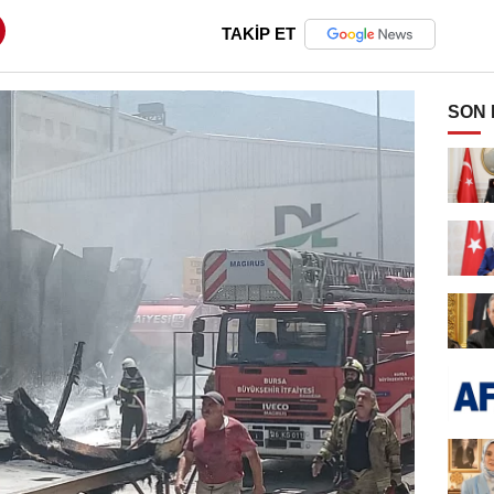
TAKİP ET
SON