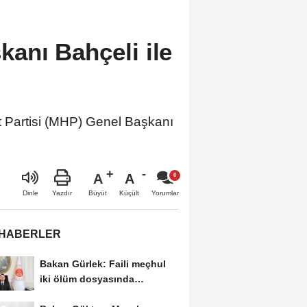
anı Bahçeli ile
t Partisi (MHP) Genel Başkanı
A
A
Büyüt
Küçült
Dinle
Yazdır
Yorumlar
 HABERLER
Bakan Gürlek: Faili meçhul
iki ölüm dosyasında
soruşturmalar derinleştirildi