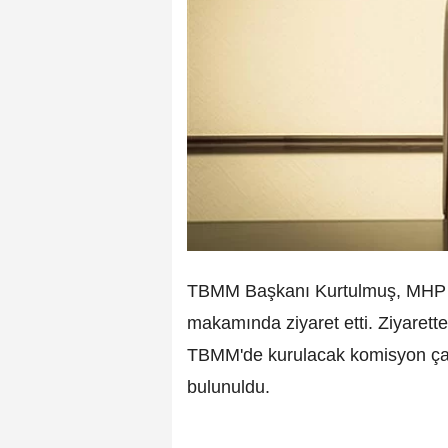
TBMM Başkanı Kurtulmuş, MHP Ge
makamında ziyaret etti. Ziyarett
TBMM'de kurulacak komisyon çalı
bulunuldu.