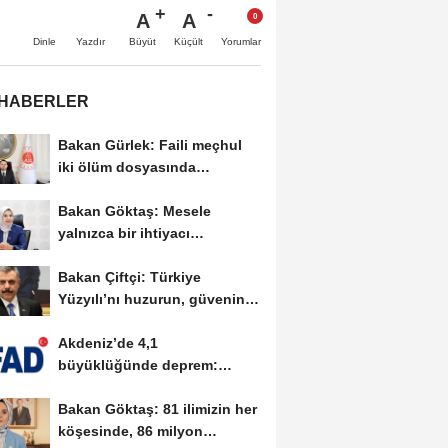
A
A
Büyüt
Küçült
Dinle
Yazdır
Yorumlar
 HABERLER
Bakan Gürlek: Faili meçhul
iki ölüm dosyasında
soruşturmalar derinleştirildi
Bakan Göktaş: Mesele
yalnızca bir ihtiyacı
karşılamak değil, bir...
Bakan Çiftçi: Türkiye
Yüzyılı’nı huzurun, güvenin
ve istikrarın...
Akdeniz’de 4,1
büyüklüğünde deprem:
AFAD’dan ön
Bakan Göktaş: 81 ilimizin her
değerlendirme...
köşesinde, 86 milyon