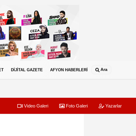
Ara
ET
DİJİTAL GAZETE
AFYON HABERLERİ
Video Galeri
Foto Galeri
Yazarlar