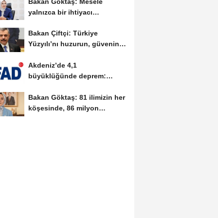
Bakan Göktaş: Mesele
yalnızca bir ihtiyacı
karşılamak değil, bir...
Bakan Çiftçi: Türkiye
Yüzyılı’nı huzurun, güvenin
ve istikrarın...
Akdeniz’de 4,1
büyüklüğünde deprem:
AFAD’dan ön
Bakan Göktaş: 81 ilimizin her
değerlendirme...
köşesinde, 86 milyon
vatandaşımızla...