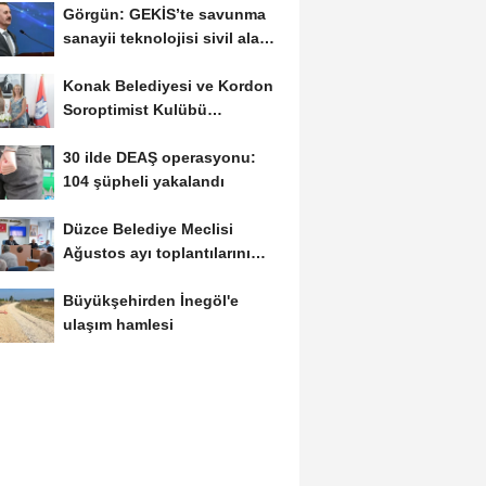
Görgün: GEKİS’te savunma
sanayii teknolojisi sivil alana
taşındı
Konak Belediyesi ve Kordon
Soroptimist Kulübü
Derneği’nden işbirliği
30 ilde DEAŞ operasyonu:
104 şüpheli yakalandı
Düzce Belediye Meclisi
Ağustos ayı toplantılarını
tamamladı
Büyükşehirden İnegöl'e
ulaşım hamlesi