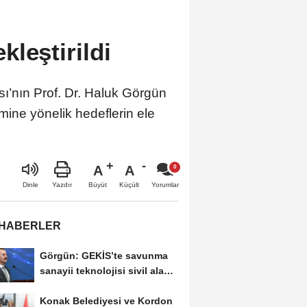
leştirildi
ı’nın Prof. Dr. Haluk Görgün
temine yönelik hedeflerin ele
A
A
Büyüt
Küçült
Dinle
Yazdır
Yorumlar
 HABERLER
Görgün: GEKİS’te savunma
sanayii teknolojisi sivil alana
taşındı
Konak Belediyesi ve Kordon