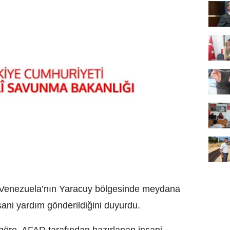
 Venezuela’nın Yaracuy bölgesinde meydana
sani yardım gönderildiğini duyurdu.
göre, AFAD tarafından hazırlanan insani