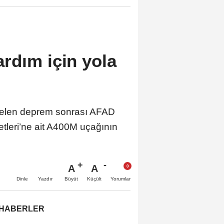
rdım için yola
gelen deprem sonrası AFAD
etleri’ne ait A400M uçağının
A
A
Büyüt
Küçült
Dinle
Yazdır
Yorumlar
 HABERLER