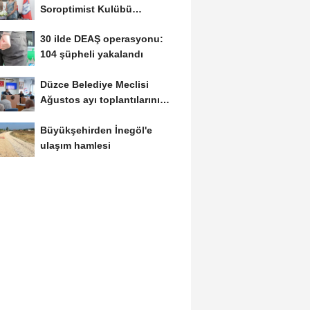
Soroptimist Kulübü
Derneği’nden işbirliği
30 ilde DEAŞ operasyonu:
104 şüpheli yakalandı
Düzce Belediye Meclisi
Ağustos ayı toplantılarını
tamamladı
Büyükşehirden İnegöl'e
ulaşım hamlesi