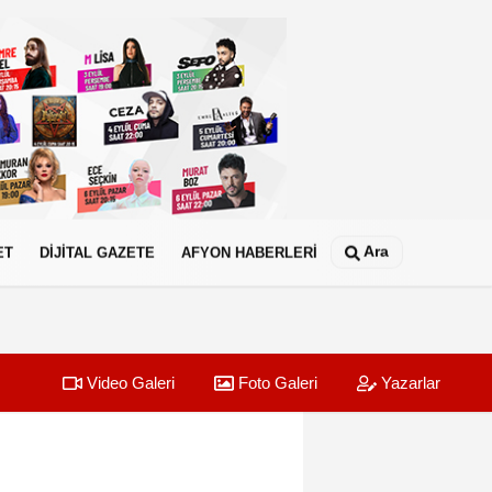
Ara
ET
DİJİTAL GAZETE
AFYON HABERLERİ
Video Galeri
Foto Galeri
Yazarlar