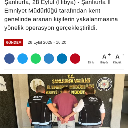
Şanlıurfa, 28 Eylül (Hibya) - Şanlıurfa İl
Emniyet Müdürlüğü tarafından kent
genelinde aranan kişilerin yakalanmasına
yönelik operasyon gerçekleştirildi.
28 Eylül 2025 - 16:20
GÜNDEM
A
A
Büyüt
Küçült
Dinle