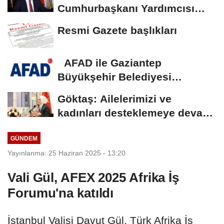
Cumhurbaşkanı Yardımcısı
Yılmaz vekalet...
Resmi Gazete başlıkları
AFAD ile Gaziantep
Büyükşehir Belediyesi
arasında Deprem Müzesi...
Göktaş: Ailelerimizi ve
kadınları desteklemeye devam
edeceğiz
GÜNDEM
Yayınlanma: 25 Haziran 2025 - 13:20
Vali Gül, AFEX 2025 Afrika İş
Forumu'na katıldı
İstanbul Valisi Davut Gül, Türk Afrika İş