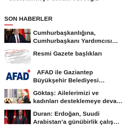
SON HABERLER
Cumhurbaşkanlığına,
Cumhurbaşkanı Yardımcısı
Yılmaz vekalet...
Resmi Gazete başlıkları
AFAD ile Gaziantep
Büyükşehir Belediyesi
arasında Deprem Müzesi...
Göktaş: Ailelerimizi ve
kadınları desteklemeye devam
edeceğiz
Duran: Erdoğan, Suudi
Arabistan’a günübirlik çalışma