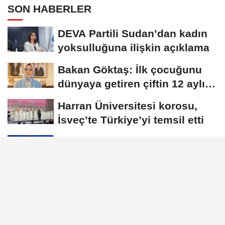
SON HABERLER
DEVA Partili Sudan’dan kadın
yoksulluğuna ilişkin açıklama
Bakan Göktaş: İlk çocuğunu
dünyaya getiren çiftin 12 aylık
taksitlerini...
Harran Üniversitesi korosu,
İsveç’te Türkiye’yi temsil etti
Kacır: Yeşil dönüşümü
hızlandırmaya devam edeceğiz
YÖK, akıllı üretim ve
endüstriyel otomasyon
alanında yeni ön lisans...
GÜNDEM