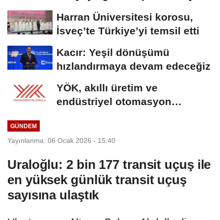
taksitlerini...
Harran Üniversitesi korosu,
İsveç’te Türkiye’yi temsil etti
Kacır: Yeşil dönüşümü
hızlandırmaya devam edeceğiz
YÖK, akıllı üretim ve
endüstriyel otomasyon
alanında yeni ön lisans...
GÜNDEM
Yayınlanma: 06 Ocak 2026 - 15:40
Uraloğlu: 2 bin 177 transit uçuş ile
en yüksek günlük transit uçuş
sayısına ulaştık