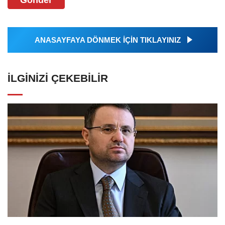
ANASAYFAYA DÖNMEK İÇİN TIKLAYINIZ
İLGINIZI ÇEKEBILIR