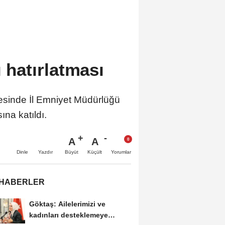
ı hatırlatması
fesinde İl Emniyet Müdürlüğü
na katıldı.
A
A
Büyüt
Küçült
Dinle
Yazdır
Yorumlar
 HABERLER
Göktaş: Ailelerimizi ve
kadınları desteklemeye