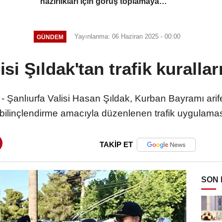
hazırlıkları için görüş toplamaya
başladı
Yayınlanma: 06 Haziran 2025 - 00:00
GÜNDEM
isi Şıldak'tan trafik kurallar
) - Şanlıurfa Valisi Hasan Şıldak, Kurban Bayramı ari
 bilinçlendirme amacıyla düzenlenen trafik uygulaması
TAKİP ET
SON