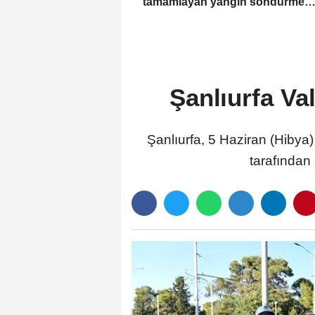
tamamlayan yangın söndürme
uçakları döndü
Şanlıurfa Val
Şanlıurfa, 5 Haziran (Hibya
tarafından