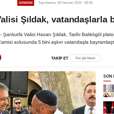
Yayınlanma: 06 Haziran 2025 - 00:00
GÜNDEM
Valisi Şıldak, vatandaşlarla 
 - Şanlıurfa Valisi Hasan Şıldak, Tarihi Balıklıgöl p
amisi avlusunda 5 bini aşkın vatandaşla bayramlaşt
TAKİP ET
SON