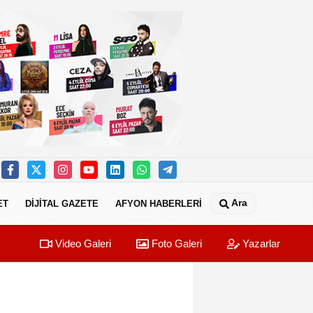
Ara
ET
DİJİTAL GAZETE
AFYON HABERLERİ
Video Galeri
Foto Galeri
Yazarlar