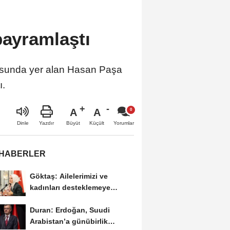
bayramlaştı
latosunda yer alan Hasan Paşa
ı.
A
A
Büyüt
Küçült
Dinle
Yazdır
Yorumlar
 HABERLER
Göktaş: Ailelerimizi ve
kadınları desteklemeye
devam edeceğiz
Duran: Erdoğan, Suudi
Arabistan’a günübirlik