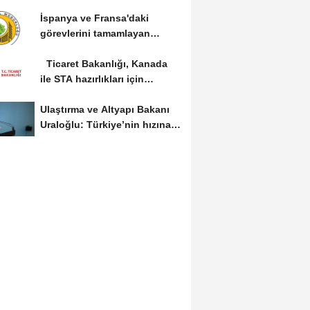
çalışma ziyareti...
İspanya ve Fransa'daki
görevlerini tamamlayan
yangın söndürme uçakları...
Ticaret Bakanlığı, Kanada
ile STA hazırlıkları için
görüş...
Ulaştırma ve Altyapı Bakanı
Uraloğlu: Türkiye’nin hızına
hız...