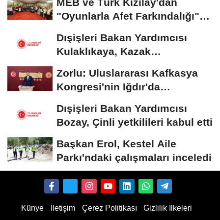
MEB ve Türk Kızılay'dan
"Oyunlarla Afet Farkındalığı"
Çalıştayı
Dışişleri Bakan Yardımcısı
Kulaklıkaya, Kazak
mevkidaşıyla görüştü
Zorlu: Uluslararası Kafkasya
Kongresi'nin Iğdır'da
düzenlenmesi konusunda...
Dışişleri Bakan Yardımcısı
Bozay, Çinli yetkilileri kabul etti
Başkan Erol, Kestel Aile
Parkı'ndaki çalışmaları inceledi
Künye
İletişim
Çerez Politikası
Gizlilik İlkeleri