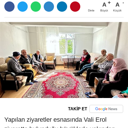
A
A
Büyüt
Küçült
Dinle
TAKİP ET
Yapılan ziyaretler esnasında Vali Erol