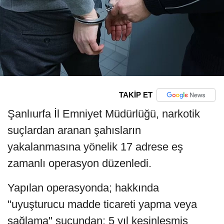
TAKİP ET
Şanlıurfa İl Emniyet Müdürlüğü, narkotik
suçlardan aranan şahısların
yakalanmasına yönelik 17 adrese eş
zamanlı operasyon düzenledi.
Yapılan operasyonda; hakkında
"uyuşturucu madde ticareti yapma veya
sağlama" suçundan; 5 yıl kesinleşmiş