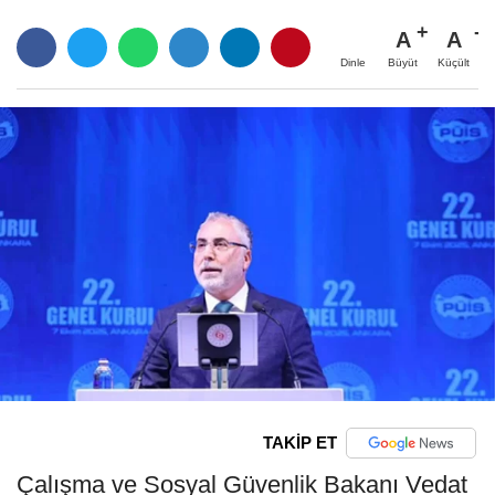
A
A
Büyüt
Küçült
Dinle
TAKİP ET
Çalışma ve Sosyal Güvenlik Bakanı Vedat