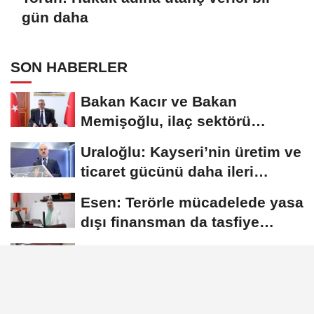
gün daha
SON HABERLER
Bakan Kacır ve Bakan
Memişoğlu, ilaç sektörü
temsilcileriyle görüştü
Uraloğlu: Kayseri’nin üretim ve
ticaret gücünü daha ileri
taşıyacağız
Esen: Terörle mücadelede yasa
dışı finansman da tasfiye
edilmeli
Torun: Hukuk adına utanç
verici bir gün daha
Özvar: Genç akademisyenler