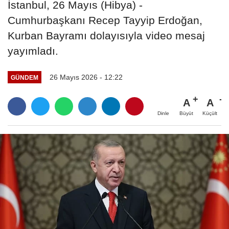
İstanbul, 26 Mayıs (Hibya) -
Cumhurbaşkanı Recep Tayyip Erdoğan,
Kurban Bayramı dolayısıyla video mesaj
yayımladı.
26 Mayıs 2026 - 12:22
GÜNDEM
A
A
Büyüt
Küçült
Dinle