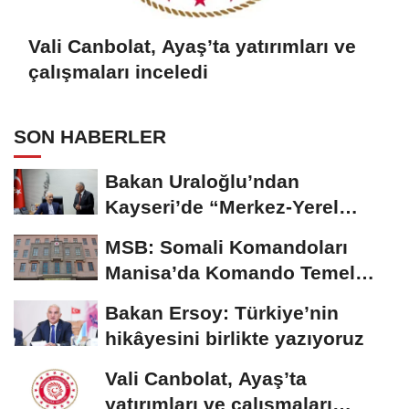
Vali Canbolat, Ayaş’ta yatırımları ve
çalışmaları inceledi
SON HABERLER
Bakan Uraloğlu’ndan
Kayseri’de “Merkez-Yerel
Yönetim Uyumu”...
MSB: Somali Komandoları
Manisa’da Komando Temel
Eğitimi'ni tamamladı
Bakan Ersoy: Türkiye’nin
hikâyesini birlikte yazıyoruz
Vali Canbolat, Ayaş’ta
yatırımları ve çalışmaları