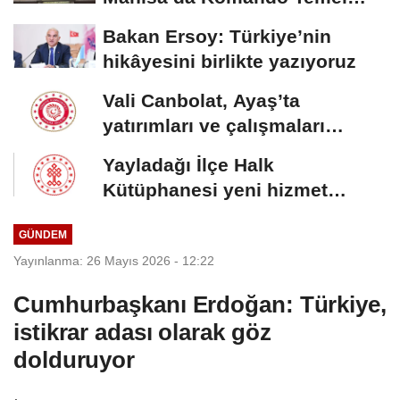
Eğitimi'ni tamamladı
Bakan Ersoy: Türkiye’nin
hikâyesini birlikte yazıyoruz
Vali Canbolat, Ayaş’ta
yatırımları ve çalışmaları
inceledi
Yayladağı İlçe Halk
Kütüphanesi yeni hizmet
binasına kavuştu
GÜNDEM
Yayınlanma: 26 Mayıs 2026 - 12:22
Cumhurbaşkanı Erdoğan: Türkiye,
istikrar adası olarak göz
dolduruyor