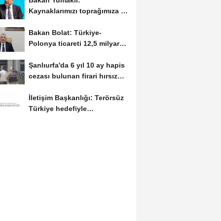
Bakan Yumaklı:
Kaynaklarımızı toprağımıza ve
suyumuza aktaracağız
Bakan Bolat: Türkiye-
Polonya ticareti 12,5 milyar
dolara ulaştı
Şanlıurfa'da 6 yıl 10 ay hapis
cezası bulunan firari hırsız
yakalandı
İletişim Başkanlığı: Terörsüz
Türkiye hedefiyle
yatırımların...