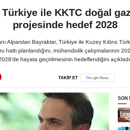
 Türkiye ile KKTC doğal gaz
projesinde hedef 2028
anı Alparslan Bayraktar, Türkiye ile Kuzey Kıbrıs Tü
oru hattı planlandığını, mühendislik çalışmalarının 2
2028’de hayata geçirilmesinin hedeflendiğini açıkladı
TAKİP ET
SON