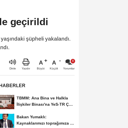
 geçirildi
 yaşındaki şüpheli yakalandı.
ndı.
A
A
Büyüt
Küçült
Dinle
Yazdır
Yorumlar
 HABERLER
TBMM: Ana Bina ve Halkla
İlişkiler Binası'na YeS-TR Çok
İyi sertifikası
Bakan Yumaklı:
Kaynaklarımızı toprağımıza ve