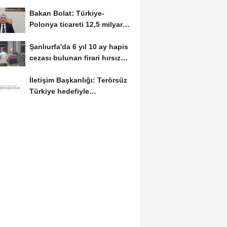
suyumuza aktaracağız
Bakan Bolat: Türkiye-
Polonya ticareti 12,5 milyar
dolara ulaştı
Şanlıurfa'da 6 yıl 10 ay hapis
cezası bulunan firari hırsız
yakalandı
İletişim Başkanlığı: Terörsüz
Türkiye hedefiyle
yatırımların...