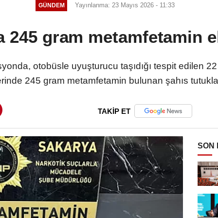
Yayınlanma: 23 Mayıs 2026 - 11:33
GÜNDEM
a 245 gram metamfetamin ele
yonda, otobüsle uyuşturucu taşıdığı tespit edilen 22
rinde 245 gram metamfetamin bulunan şahıs tutukla
TAKİP ET
SON