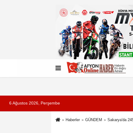
Künye
İletişim
Çerez Politikası
G
6 Ağustos 2026, Perşembe
Haberler
GÜNDEM
Sakarya'da 245