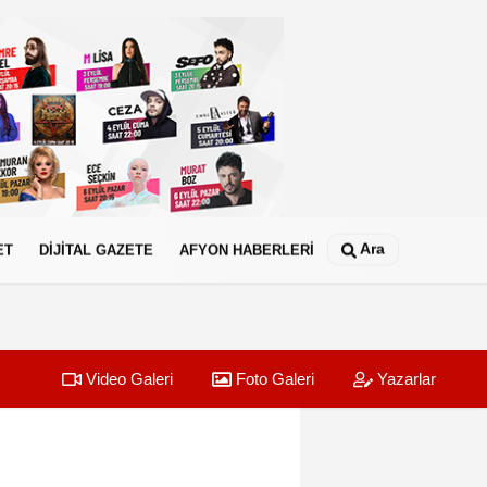
Ara
ET
DİJİTAL GAZETE
AFYON HABERLERİ
Video Galeri
Foto Galeri
Yazarlar