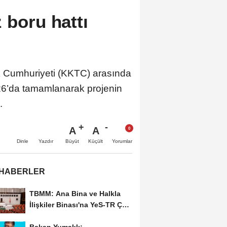
 boru hattı
rk Cumhuriyeti (KKTC) arasında
026’da tamamlanarak projenin
.
A
A
Büyüt
Küçült
Dinle
Yazdır
Yorumlar
 HABERLER
TBMM: Ana Bina ve Halkla
İlişkiler Binası'na YeS-TR Çok
İyi sertifikası