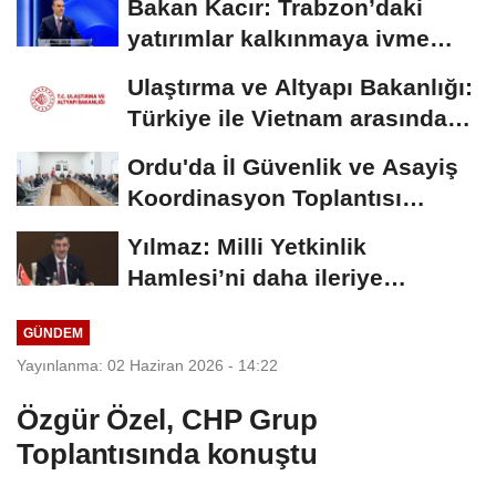
Bakan Kacır: Trabzon’daki
yatırımlar kalkınmaya ivme
kazandıracak
Ulaştırma ve Altyapı Bakanlığı:
Türkiye ile Vietnam arasında
hava...
Ordu'da İl Güvenlik ve Asayiş
Koordinasyon Toplantısı
düzenlendi
Yılmaz: Milli Yetkinlik
Hamlesi’ni daha ileriye
taşımakta kararlıyız
GÜNDEM
Yayınlanma: 02 Haziran 2026 - 14:22
Özgür Özel, CHP Grup
Toplantısında konuştu