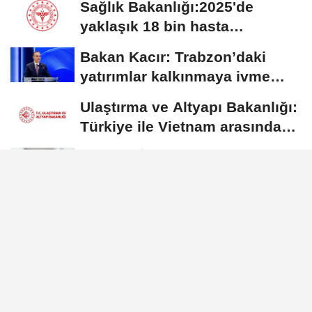
Sağlık Bakanlığı:2025'de
yaklaşık 18 bin hasta
Hiperbarik Oksijen...
Bakan Kacır: Trabzon’daki
yatırımlar kalkınmaya ivme
kazandıracak
Ulaştırma ve Altyapı Bakanlığı:
Türkiye ile Vietnam arasında
hava...
Ordu'da İl Güvenlik ve Asayiş
Koordinasyon Toplantısı
düzenlendi
Yılmaz: Milli Yetkinlik
Hamlesi’ni daha ileriye
taşımakta kararlıyız
GÜNDEM
Yayınlanma: 02 Haziran 2026 - 14:11