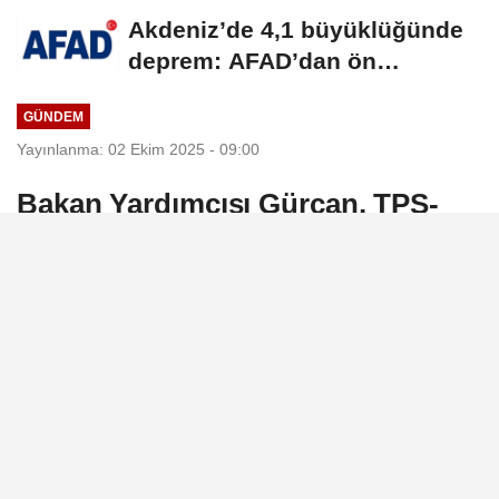
istikrarın...
Akdeniz’de 4,1 büyüklüğünde
deprem: AFAD’dan ön
değerlendirme...
GÜNDEM
Yayınlanma: 02 Ekim 2025 - 09:00
Bakan Yardımcısı Gürcan, TPS-
OIC Müzakere Komitesi
Toplantısı'na katıldı
Ticaret Bakan Yardımcısı Mahmut Gürcan,
İslam İşbirliği Teşkilatı (İİT) üye ülkeleri
arasında düzenlenen Tercihli Ticaret
Sistemi (TPS-OIC) Müzakere Komitesi
Toplantısı’na katıldı.