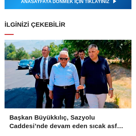
ANASAYFAYA DÖNMEK İÇİN TIKLAYINIZ
İLGINIZI ÇEKEBILIR
Başkan Büyükkılıç, Sazyolu
Caddesi’nde devam eden sıcak asfalt
çalışmalarını inceledi