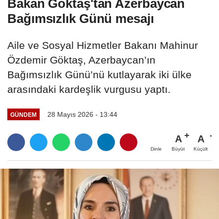
Bakan Göktaş'tan Azerbaycan
Bağımsızlık Günü mesajı
Aile ve Sosyal Hizmetler Bakanı Mahinur
Özdemir Göktaş, Azerbaycan’ın
Bağımsızlık Günü’nü kutlayarak iki ülke
arasındaki kardeşlik vurgusu yaptı.
28 Mayıs 2026 - 13:44
GÜNDEM
A
A
Büyüt
Küçült
Dinle