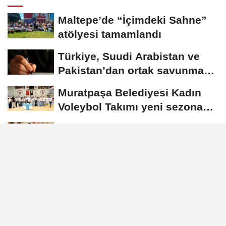
Maltepe’de “İçimdeki Sahne”
atölyesi tamamlandı
Türkiye, Suudi Arabistan ve
Pakistan’dan ortak savunma
anlaşması
Muratpaşa Belediyesi Kadın
Voleybol Takımı yeni sezona
hazırlanıyor
Göktaş’tan Van’da Teşekkür
Belgesi takdimi
Erdoğan, Muhammed bin
Selman ile Mekke’de görüştü
GÜNDEM
Yayınlanma: 28 Mayıs 2026 - 13:44