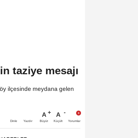
in taziye mesajı
yköy ilçesinde meydana gelen
A
A
Büyüt
Küçült
Dinle
Yazdır
Yorumlar