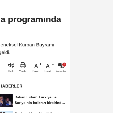
şma programında
geleneksel Kurban Bayramı
eldi.
A
A
Büyüt
Küçült
Dinle
Yazdır
Yorumlar
 HABERLER
Bakan Fidan: Türkiye ile
Suriye’nin istikrarı birbirinden
ayrı düşünülemez