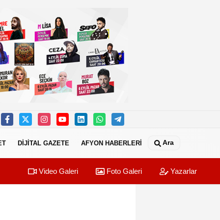
Ara
ET
DİJİTAL GAZETE
AFYON HABERLERİ
Video Galeri
Foto Galeri
Yazarlar