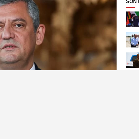
SON
nisa Milletvekili Özgür Özel, Denizli’nin
 kazaya ilişkin taziye mesajı yayımladı.