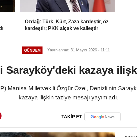
Özdağ: Türk, Kürt, Zaza kardeştir, öz
dı
kardeştir; PKK alçak ve kalleştir
Yayınlanma: 31 Mayıs 2026 - 11:11
GÜNDEM
i Sarayköy'deki kazaya ilişk
P) Manisa Milletvekili Özgür Özel, Denizli’nin Sara
kazaya ilişkin taziye mesajı yayımladı.
TAKİP ET