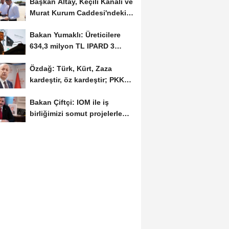
Başkan Altay, Keçili Kanalı ve
Murat Kurum Caddesi'ndeki
çalışmaları...
Bakan Yumaklı: Üreticilere
634,3 milyon TL IPARD 3
hibesi aktarıldı
Özdağ: Türk, Kürt, Zaza
kardeştir, öz kardeştir; PKK
alçak ve...
Bakan Çiftçi: IOM ile iş
birliğimizi somut projelerle
ileriye taşıyacağız