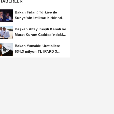
 HABERLER
Bakan Fidan: Türkiye ile
Suriye’nin istikrarı birbirinden
ayrı düşünülemez
Başkan Altay, Keçili Kanalı ve
Murat Kurum Caddesi'ndeki
çalışmaları...
Bakan Yumaklı: Üreticilere
634,3 milyon TL IPARD 3
hibesi aktarıldı
Özdağ: Türk, Kürt, Zaza
kardeştir, öz kardeştir; PKK
alçak ve...
Bakan Çiftçi: IOM ile iş
birliğimizi somut projelerle
ileriye taşıyacağız