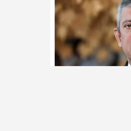
Cumhuriyet Halk Partisi (CHP) Ma
Sarayköy ilçesinde meydana gelen