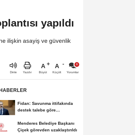
plantısı yapıldı
e ilişkin asayiş ve güvenlik
A
A
Büyüt
Küçült
Dinle
Yazdır
Yorumlar
 HABERLER
Fidan: Savunma ittifakında
destek talebe göre
belirlenecek
Menderes Belediye Başkanı
Çiçek görevden uzaklaştırıldı