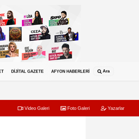
Ara
ET
DİJİTAL GAZETE
AFYON HABERLERİ
Video Galeri
Foto Galeri
Yazarlar