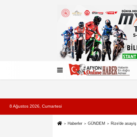
Künye
İletişim
Çerez Politikası
G
8 Ağustos 2026, Cumartesi
Haberler
GÜNDEM
Rize'de asayiş 