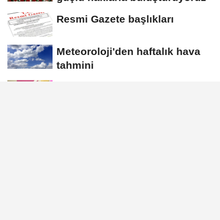
Resmi Gazete başlıkları
Meteoroloji'den haftalık hava
tahmini
Göktaş: Çiftimize sağlık, huzur
ve mutluluk dolu bir ömür
diliyorum
Turan: Gelecek nesillere daha
güçlü bir Türkiye bırakmaya
devam edeceğiz
GÜNDEM
Yayınlanma: 16 Haziran 2026 - 23:55
Tekin, Muharrem Ayı Oruç Açma
ve Lokma Paylaşımı Programı'na