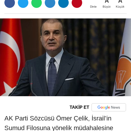
A
A
Büyüt
Küçült
Dinle
TAKİP ET
AK Parti Sözcüsü Ömer Çelik, İsrail’in
Sumud Filosuna yönelik müdahalesine