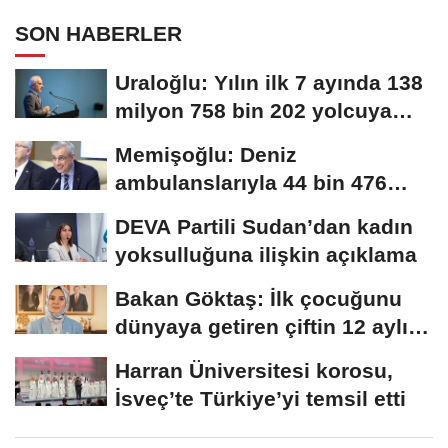
SON HABERLER
Uraloğlu: Yılın ilk 7 ayında 138
milyon 758 bin 202 yolcuya
hizmet...
Memişoğlu: Deniz
ambulanslarıyla 44 bin 476
hastanın nakli gerçekleştirildi
DEVA Partili Sudan’dan kadın
yoksulluğuna ilişkin açıklama
Bakan Göktaş: İlk çocuğunu
dünyaya getiren çiftin 12 aylık
taksitlerini...
Harran Üniversitesi korosu,
İsveç’te Türkiye’yi temsil etti