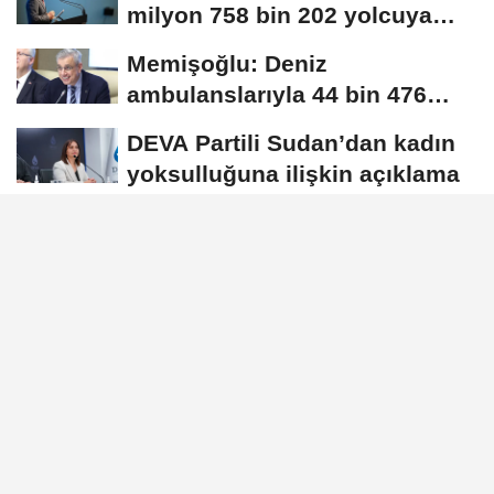
milyon 758 bin 202 yolcuya
hizmet...
Memişoğlu: Deniz
ambulanslarıyla 44 bin 476
hastanın nakli gerçekleştirildi
DEVA Partili Sudan’dan kadın
yoksulluğuna ilişkin açıklama
Bakan Göktaş: İlk çocuğunu
dünyaya getiren çiftin 12 aylık
taksitlerini...
Harran Üniversitesi korosu,
İsveç’te Türkiye’yi temsil etti
Künye
İletişim
Çerez Politikası
Gizlilik İlkeleri