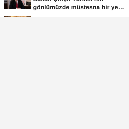
gönlümüzde müstesna bir yeri
var
Dışişleri Bakanlığı'nda Suriye
gündemli Kurumlararası
Eşgüdüm...
İstanbul Valisi Gül, 111. dönem
kaymakam adaylarıyla buluştu
GÜNDEM
Yayınlanma: 20 Ağustos 2025 - 23:20
Vali Gül, "Tecrübe Paylaşımı"
programına katıldı
İstanbul Valisi Davut Gül, İçişleri
Bakanlığı’nın 110. Dönem Kaymakamlık
Kursu kapsamında düzenlediği “Tecrübe