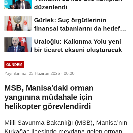
düzenlendi
Gürlek: Suç örgütlerinin
finansal tabanlarını da hedef
alacağız
Uraloğlu: Kalkınma Yolu yeni
bir ticaret ekseni oluşturacak
GÜNDEM
Yayınlanma: 23 Haziran 2025 - 00:00
MSB, Manisa'daki orman
yangınına müdahale için
helikopter görevlendirdi
Milli Savunma Bakanlığı (MSB), Manisa’nın
Kırkağaç ilçesinde meydana gelen orman