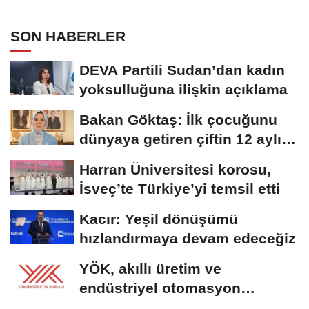
SON HABERLER
DEVA Partili Sudan’dan kadın
yoksulluğuna ilişkin açıklama
Bakan Göktaş: İlk çocuğunu
dünyaya getiren çiftin 12 aylık
taksitlerini...
Harran Üniversitesi korosu,
İsveç’te Türkiye’yi temsil etti
Kacır: Yeşil dönüşümü
hızlandırmaya devam edeceğiz
YÖK, akıllı üretim ve
endüstriyel otomasyon
alanında yeni ön lisans...