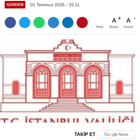
01 Temmuz 2026 - 15:11
GÜNDEM
A
A
Büyüt
Küçült
Dinle
TAKİP ET