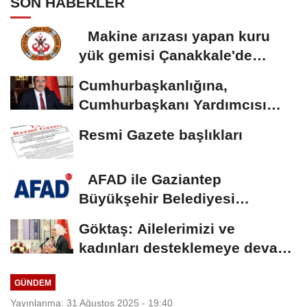
SON HABERLER
Makine arızası yapan kuru
yük gemisi Çanakkale'de
güvenli bölgeye...
Cumhurbaşkanlığına,
Cumhurbaşkanı Yardımcısı
Yılmaz vekalet...
Resmi Gazete başlıkları
AFAD ile Gaziantep
Büyükşehir Belediyesi
arasında Deprem Müzesi...
Göktaş: Ailelerimizi ve
kadınları desteklemeye devam
edeceğiz
GÜNDEM
Yayınlanma: 31 Ağustos 2025 - 19:40