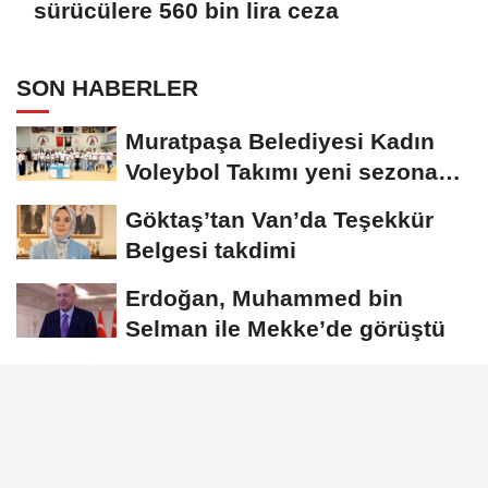
sürücülere 560 bin lira ceza
SON HABERLER
Muratpaşa Belediyesi Kadın
Voleybol Takımı yeni sezona
hazırlanıyor
Göktaş’tan Van’da Teşekkür
Belgesi takdimi
Erdoğan, Muhammed bin
Selman ile Mekke’de görüştü
Ordu ve Yozgat’ta drift yapan
sürücülere 560 bin lira ceza
Televizyon ve radyo yayınları
yeni nesil Türksat uydularına