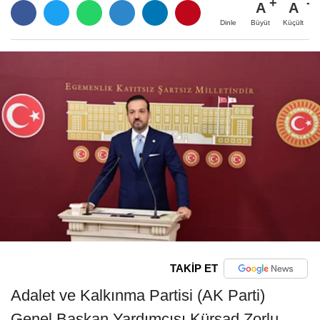
A
A
Büyüt
Küçült
Dinle
TAKİP ET
Adalet ve Kalkınma Partisi (AK Parti)
Genel Başkan Yardımcısı Kürşad Zorlu,