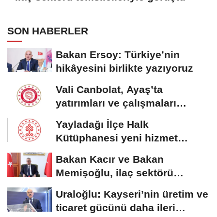
SON HABERLER
Bakan Ersoy: Türkiye’nin
hikâyesini birlikte yazıyoruz
Vali Canbolat, Ayaş’ta
yatırımları ve çalışmaları
inceledi
Yayladağı İlçe Halk
Kütüphanesi yeni hizmet
binasına kavuştu
Bakan Kacır ve Bakan
Memişoğlu, ilaç sektörü
temsilcileriyle görüştü
Uraloğlu: Kayseri’nin üretim ve
ticaret gücünü daha ileri