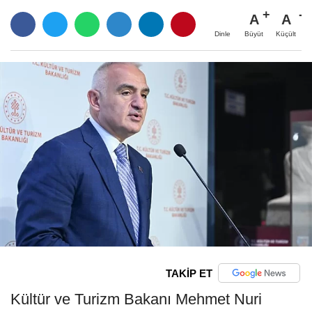
A
A
Büyüt
Küçült
Dinle
TAKİP ET
Kültür ve Turizm Bakanı Mehmet Nuri