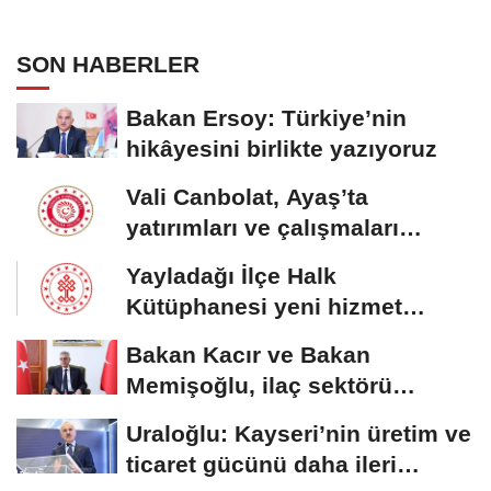
SON HABERLER
Bakan Ersoy: Türkiye’nin
hikâyesini birlikte yazıyoruz
Vali Canbolat, Ayaş’ta
yatırımları ve çalışmaları
inceledi
Yayladağı İlçe Halk
Kütüphanesi yeni hizmet
binasına kavuştu
Bakan Kacır ve Bakan
Memişoğlu, ilaç sektörü
temsilcileriyle görüştü
Uraloğlu: Kayseri’nin üretim ve
ticaret gücünü daha ileri