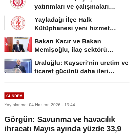
yatırımları ve çalışmaları
inceledi
Yayladağı İlçe Halk
Kütüphanesi yeni hizmet
binasına kavuştu
Bakan Kacır ve Bakan
Memişoğlu, ilaç sektörü
temsilcileriyle görüştü
Uraloğlu: Kayseri’nin üretim ve
ticaret gücünü daha ileri
taşıyacağız
GÜNDEM
Yayınlanma: 04 Haziran 2026 - 13:44
Görgün: Savunma ve havacılık
ihracatı Mayıs ayında yüzde 33,9