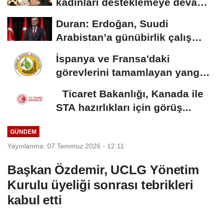
kadınları desteklemeye devam
edeceğiz
Duran: Erdoğan, Suudi
Arabistan’a günübirlik çalışma
ziyareti...
İspanya ve Fransa'daki
görevlerini tamamlayan yangın
söndürme uçakları...
Ticaret Bakanlığı, Kanada ile
STA hazırlıkları için görüş...
GÜNDEM
Yayınlanma: 07 Temmuz 2026 - 12:11
Başkan Özdemir, UCLG Yönetim
Kurulu üyeliği sonrası tebrikleri
kabul etti