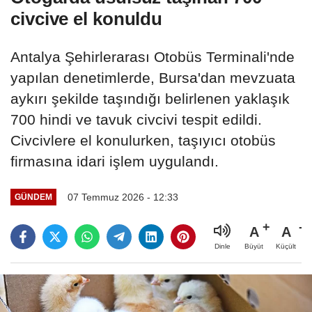
civcive el konuldu
Antalya Şehirlerarası Otobüs Terminali'nde
yapılan denetimlerde, Bursa'dan mevzuata
aykırı şekilde taşındığı belirlenen yaklaşık
700 hindi ve tavuk civcivi tespit edildi.
Civcivlere el konulurken, taşıyıcı otobüs
firmasına idari işlem uygulandı.
07 Temmuz 2026 - 12:33
GÜNDEM
A
A
Büyüt
Küçült
Dinle