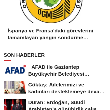
İspanya ve Fransa'daki görevlerini
tamamlayan yangın söndürme
uçakları döndü
SON HABERLER
AFAD ile Gaziantep
Büyükşehir Belediyesi
arasında Deprem Müzesi...
Göktaş: Ailelerimizi ve
kadınları desteklemeye devam
edeceğiz
Duran: Erdoğan, Suudi
Arabistan’a günübirlik çalışma