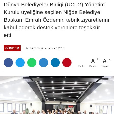
Dünya Belediyeler Birliği (UCLG) Yönetim
Kurulu üyeliğine seçilen Niğde Belediye
Başkanı Emrah Özdemir, tebrik ziyaretlerini
kabul ederek destek verenlere teşekkür
etti.
07 Temmuz 2026 - 12:11
GÜNDEM
A
A
Büyüt
Küçült
Dinle