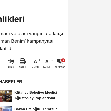
ikleri
ası ve olası yangınlara karşı
 'Orman Benim' kampanyası
tıldı.
A
A
Büyüt
Küçült
Dinle
Yazdır
Yorumlar
 HABERLER
Kütahya Belediye Meclisi
Ağustos ayı toplantısını
gerçekleştirdi
Bakan Uraloğlu: Terörsüz