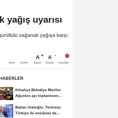
k yağış uyarısı
gürültülü sağanak yağışa karşı
A
A
Büyüt
Küçült
Dinle
Yazdır
Yorumlar
 HABERLER
Kütahya Belediye Meclisi
Ağustos ayı toplantısını
gerçekleştirdi
Bakan Uraloğlu: Terörsüz
Türkiye ile enerjimiz de