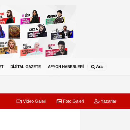
Ara
ET
DİJİTAL GAZETE
AFYON HABERLERİ
Video Galeri
Foto Galeri
Yazarlar