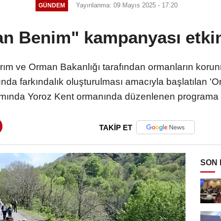
Yayınlanma: 09 Mayıs 2025 - 17:20
GÜNDEM
n Benim" kampanyası etkinl
rım ve Orman Bakanlığı tarafından ormanların korunm
unda farkındalık oluşturulması amacıyla başlatılan
ında Yoroz Kent ormanında düzenlenen programa ka
TAKİP ET
SON