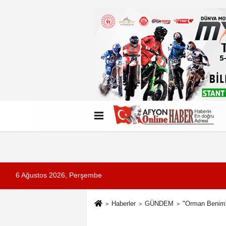
Künye
İletişim
Çerez Politikası
G
6 Ağustos 2026, Perşembe
Haberler
GÜNDEM
"Orman Benim" 