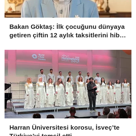
Bakan Göktaş: İlk çocuğunu dünyaya
getiren çiftin 12 aylık taksitlerini hibe
ettik
Harran Üniversitesi korosu, İsveç’te
Türkiye’yi temsil etti