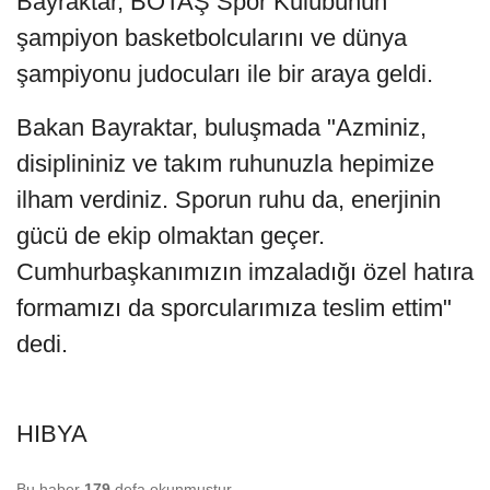
Bayraktar, BOTAŞ Spor Kulübünün
şampiyon basketbolcularını ve dünya
şampiyonu judocuları ile bir araya geldi.
Bakan Bayraktar, buluşmada "Azminiz,
disiplininiz ve takım ruhunuzla hepimize
ilham verdiniz. Sporun ruhu da, enerjinin
gücü de ekip olmaktan geçer.
Cumhurbaşkanımızın imzaladığı özel hatıra
formamızı da sporcularımıza teslim ettim"
dedi.
HIBYA
Bu haber
179
defa okunmuştur.