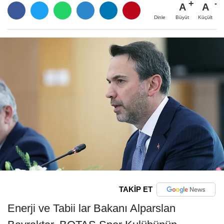
A
A
Büyüt
Küçült
Dinle
TAKİP ET
Enerji ve Tabii lar Bakanı Alparslan