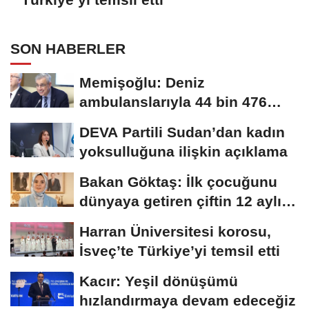
SON HABERLER
Memişoğlu: Deniz
ambulanslarıyla 44 bin 476
hastanın nakli gerçekleştirildi
DEVA Partili Sudan’dan kadın
yoksulluğuna ilişkin açıklama
Bakan Göktaş: İlk çocuğunu
dünyaya getiren çiftin 12 aylık
taksitlerini...
Harran Üniversitesi korosu,
İsveç’te Türkiye’yi temsil etti
Kacır: Yeşil dönüşümü
hızlandırmaya devam edeceğiz