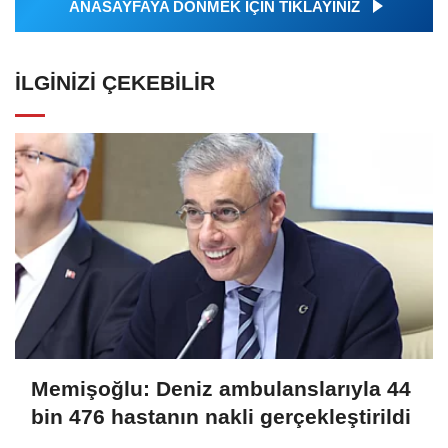
ANASAYFAYA DÖNMEK İÇİN TIKLAYINIZ
İLGINIZI ÇEKEBILIR
Memişoğlu: Deniz ambulanslarıyla 44
bin 476 hastanın nakli gerçekleştirildi