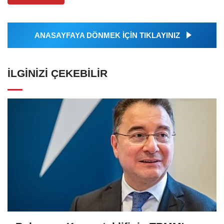
ANASAYFAYA DÖNMEK İÇİN TIKLAYINIZ
İLGINIZI ÇEKEBILIR