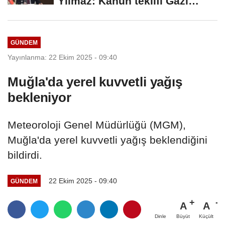
Yılmaz: Kanun teklifi Gazi
Meclis'e sunuldu
GÜNDEM
Yayınlanma: 22 Ekim 2025 - 09:40
Muğla'da yerel kuvvetli yağış
bekleniyor
Meteoroloji Genel Müdürlüğü (MGM),
Muğla'da yerel kuvvetli yağış beklendiğini
bildirdi.
22 Ekim 2025 - 09:40
GÜNDEM
A
A
Büyüt
Küçült
Dinle