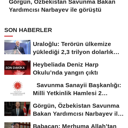
Görgün, Özbekistan Savunma Bakan
Yardımcısı Narbayev ile görüştü
SON HABERLER
Uraloğlu: Terörün ülkemize
yüklediği 2,3 trilyon dolarlık
bedeli...
Heybeliada Deniz Harp
Okulu’nda yangın çıktı
Savunma Sanayii Başkanlığı:
Milli Yetkinlik Hamlesi 2
yaşında
Görgün, Özbekistan Savunma
Bakan Yardımcısı Narbayev ile
görüştü
Babacan: Merhuma Allah’tan