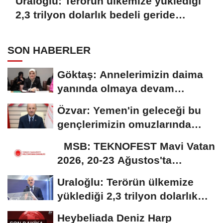
Uraloğlu: Terörün ülkemize yüklediği
2,3 trilyon dolarlık bedeli geride
bırakıyoruz
SON HABERLER
Göktaş: Annelerimizin daima
yanında olmaya devam
edeceğiz
Özvar: Yemen'in geleceği bu
gençlerimizin omuzlarında
yükselecek
MSB: TEKNOFEST Mavi Vatan
2026, 20-23 Ağustos'ta
Gölcük'te düzenlenecek
Uraloğlu: Terörün ülkemize
yüklediği 2,3 trilyon dolarlık
bedeli...
Heybeliada Deniz Harp