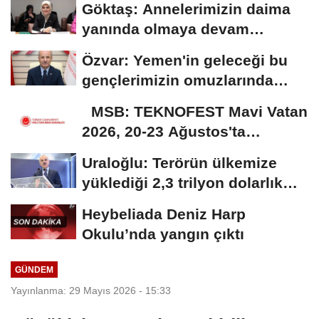
Göktaş: Annelerimizin daima
yanında olmaya devam
edeceğiz
Özvar: Yemen'in geleceği bu
gençlerimizin omuzlarında
yükselecek
MSB: TEKNOFEST Mavi Vatan
2026, 20-23 Ağustos'ta
Gölcük'te düzenlenecek
Uraloğlu: Terörün ülkemize
yüklediği 2,3 trilyon dolarlık
bedeli...
Heybeliada Deniz Harp
Okulu’nda yangın çıktı
GÜNDEM
Yayınlanma: 29 Mayıs 2026 - 15:33